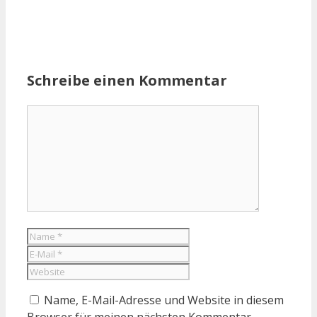
Schreibe einen Kommentar
Kommentar
Name
E-
Mail
Website
Name, E-Mail-Adresse und Website in diesem
Browser für meinen nächsten Kommentar