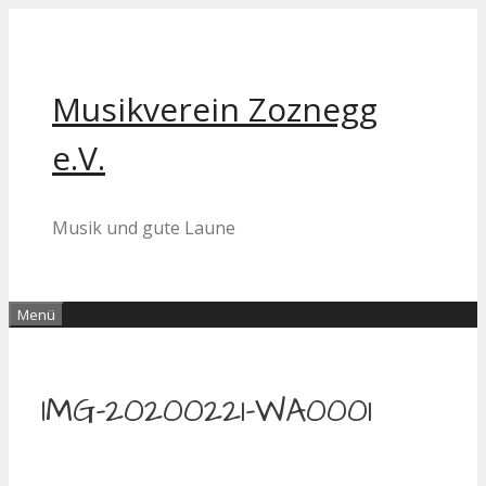
Zum
Inhalt
springen
Musikverein Zoznegg
e.V.
Musik und gute Laune
Menü
IMG-20200221-WA0001